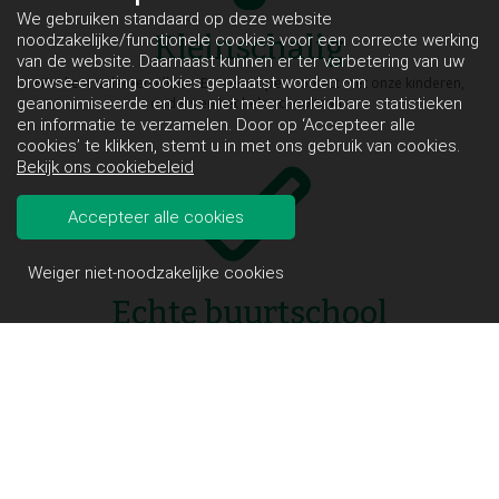
We gebruiken standaard op deze website
Kleinschalig
noodzakelijke/functionele cookies voor een correcte werking
van de website. Daarnaast kunnen er ter verbetering van uw
browse-ervaring cookies geplaatst worden om
Hier kent iedereen elkaar. Er is een open contact met onze kinderen,
geanonimiseerde en dus niet meer herleidbare statistieken
ouders en het hele schoolteam.
en informatie te verzamelen. Door op ‘Accepteer alle
cookies’ te klikken, stemt u in met ons gebruik van cookies.
Bekijk ons cookiebeleid
Accepteer alle cookies
Weiger niet-noodzakelijke cookies
Echte buurtschool
De school ligt in het hart van buurtgemeenschap 't Ven. Vriendjes en
vriendinnetjes zijn makkelijk gemaakt en er is een actief verenigingsleven.