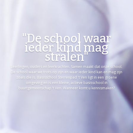
​"De school waar
ieder kind mag
stralen"
Leerlingen, ouders en leerkrachten. Samen maakt dat onze school.
De school waar we trots op zijn en waar ieder kind kan en mag zijn
zoals die is. Basisschool Sterrenpad 't Ven ligt in een groene
omgeving en is een kleine, actieve basisschool in
buurtgemeenschap ’t Ven. Wanneer komt u kennismaken?