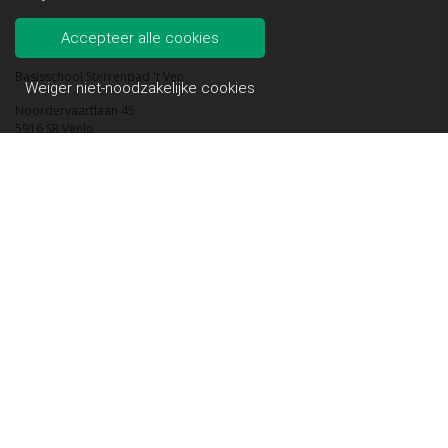
Contact
Accepteer alle cookies
Basisschool Sterrenpad 't Ven
Weiger niet-noodzakelijke cookies
Noordervaartlaan 45
5916 SR Venlo
Telefoon: 077 - 3511319
E-mail: info.sterrenpad@fortior.nl
Info
© 2021 | Sterrenpad Fortior